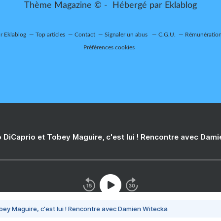
Thème Magazine © - Hébergé par
Eklablog
ur Eklablog
Top articles
Contact
Signaler un abus
C.G.U.
Rémunération 
Préférences cookies
 DiCaprio et Tobey Maguire, c'est lui ! Rencontre avec Dam
bey Maguire, c'est lui ! Rencontre avec Damien Witecka