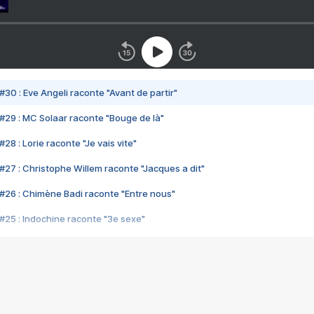
#30 : Eve Angeli raconte "Avant de partir"
#29 : MC Solaar raconte "Bouge de là"
28 : Lorie raconte "Je vais vite"
#27 : Christophe Willem raconte "Jacques a dit"
#26 : Chimène Badi raconte "Entre nous"
#25 : Indochine raconte "3e sexe"
#24 : Zaho raconte "C'est chelou"
#23 : Patrick Bruel raconte "Au café des délices"
#22 : Kyo raconte "Le chemin"