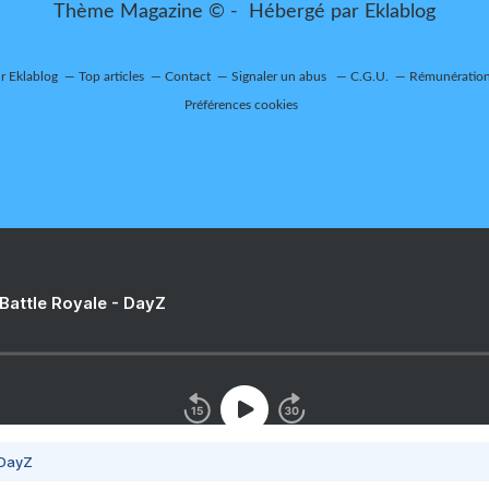
Thème Magazine © - Hébergé par
Eklablog
ur Eklablog
Top articles
Contact
Signaler un abus
C.G.U.
Rémunération 
Préférences cookies
 Battle Royale - DayZ
 DayZ