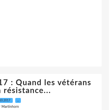
17 : Quand les vétérans
 résistance...
10.2017
…
r Martinhorn