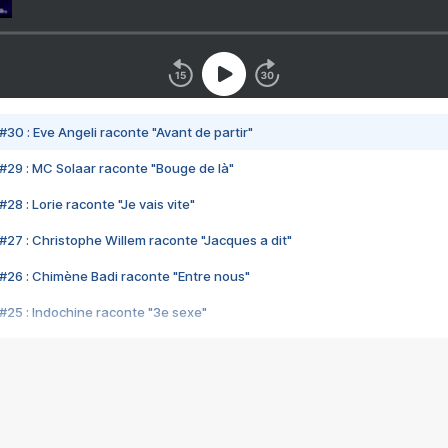
#30 : Eve Angeli raconte "Avant de partir"
#29 : MC Solaar raconte "Bouge de là"
28 : Lorie raconte "Je vais vite"
#27 : Christophe Willem raconte "Jacques a dit"
#26 : Chimène Badi raconte "Entre nous"
#25 : Indochine raconte "3e sexe"
#24 : Zaho raconte "C'est chelou"
#23 : Patrick Bruel raconte "Au café des délices"
#22 : Kyo raconte "Le chemin"