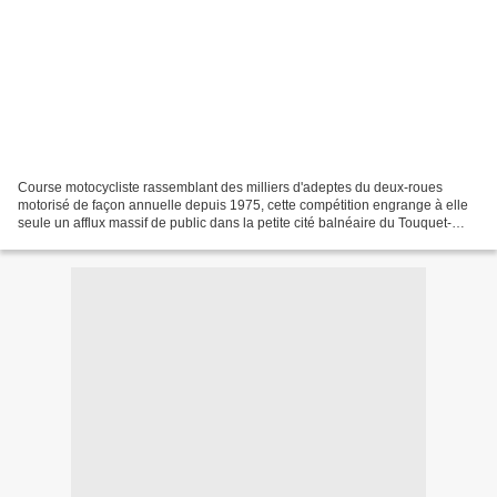
Course motocycliste rassemblant des milliers d'adeptes du deux-roues
motorisé de façon annuelle depuis 1975, cette compétition engrange à elle
seule un afflux massif de public dans la petite cité balnéaire du Touquet-
Paris-Plage, dans le Pas-de-Calais....