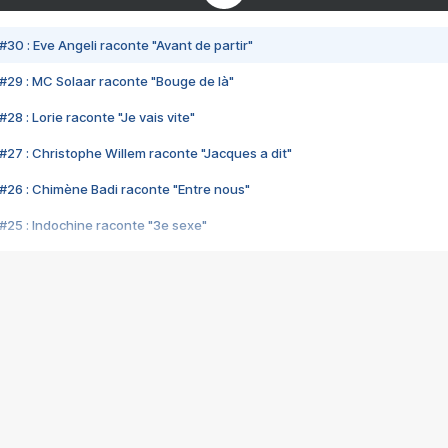
#30 : Eve Angeli raconte "Avant de partir"
#29 : MC Solaar raconte "Bouge de là"
28 : Lorie raconte "Je vais vite"
#27 : Christophe Willem raconte "Jacques a dit"
#26 : Chimène Badi raconte "Entre nous"
#25 : Indochine raconte "3e sexe"
#24 : Zaho raconte "C'est chelou"
#23 : Patrick Bruel raconte "Au café des délices"
#22 : Kyo raconte "Le chemin"
#21 : Nolwenn Leroy raconte "Cassé"
#20 : Patrick Hernandez raconte "Born to be alive"
#19 : Lorie raconte "Près de moi"