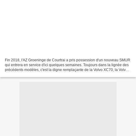
Fin 2018, l'AZ Groeninge de Courtrai a pris possession d'un nouveau SMUR
qui entrera en service d'ici quelques semaines. Toujours dans la lignée des
précédents modèles, c'est la digne remplaçante de la Volvo XC70, la Volvo
V90 Cross Country qui fait office...